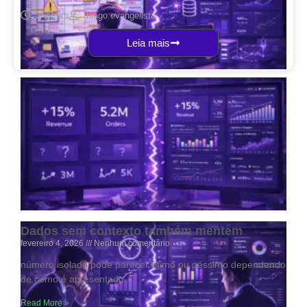
2:22 pm
thiago.evangelista
Leia mais
Por que planilhas não escalam com o
crescimento da empresa
fevereiro 4, 2026
Nenhum comentário
Planilhas funcionam até o momento em que deixam de
funcionar. No início da empresa, elas são rápidas, flexíveis e
parecem resolver tudo. Mas à medida
Read More »
Dados sem contexto também mentem
fevereiro 4, 2026
Nenhum comentário
número isolado pode parecer ótimo ou péssimo dependendo
de como é apresentado.
Read More »