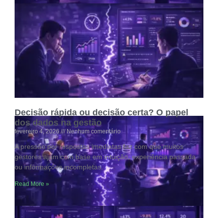
BI não é dashboard bonito é tomada de
decisão
fevereiro 4, 2026
Nenhum comentário
Dashboards cheios de cores, gráficos animados e efeitos
visuais impressionam à primeira vista.
Read More »
Decisão rápida ou decisão certa? O papel
dos dados na gestão
fevereiro 4, 2026
Nenhum comentário
A pressão por respostas imediatas faz com que muitos
gestores ajam com base em intuição, experiência passada
ou informações incompletas.
Read More »