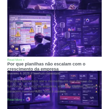
Decisão rápida ou decisão certa? O papel
dos dados na gestão
fevereiro 4, 2026
Nenhum comentário
A pressão por respostas imediatas faz com que muitos
gestores ajam com base em intuição, experiência passada
ou informações incompletas.
Read More »
Por que planilhas não escalam com o
crescimento da empresa
fevereiro 4, 2026
Nenhum comentário
Planilhas funcionam até o momento em que deixam de
funcionar. No início da empresa, elas são rápidas, flexíveis e
parecem resolver tudo. Mas à medida
Read More »