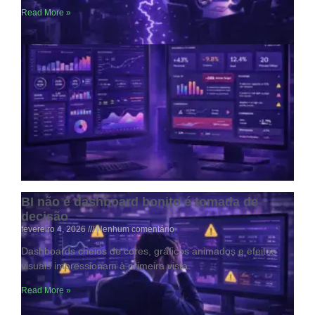
Read More »
O abismo entre o chão de fábrica e a
diretoria
fevereiro 4, 2026
Nenhum comentário
Esse distanciamento acontece quando a informação que sai
da operação não chega à gestão de forma estruturada
Read More »
BI não é dashboard bonito é tomada de
decisão
fevereiro 4, 2026
Nenhum comentário
Dashboards cheios de cores, gráficos animados e efeitos
visuais impressionam à primeira vista.
Read More »