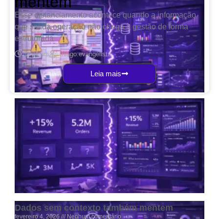
mentem
Esse distanciamento acontece quando a informação
que sai da operação não chega à gestão de forma
estruturada
2:04 pm
thiago.evangelista
Leia mais
Por que planilhas não escalam com o
crescimento da empresa
fevereiro 4, 2026
Nenhum comentário
Planilhas funcionam até o momento em que deixam de
funcionar. No início da empresa, elas são rápidas, flexíveis e
parecem resolver tudo. Mas à medida
Read More »
Dados sem contexto também mentem
fevereiro 4, 2026
Nenhum comentário