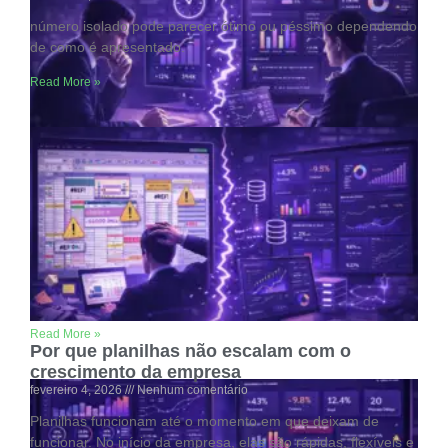
número isolado pode parecer ótimo ou péssimo dependendo
de como é apresentado.
Read More »
Decisão rápida ou decisão certa? O papel
dos dados na gestão
fevereiro 4, 2026
Nenhum comentário
A pressão por respostas imediatas faz com que muitos
gestores ajam com base em intuição, experiência passada
ou informações incompletas.
Read More »
Por que planilhas não escalam com o
crescimento da empresa
fevereiro 4, 2026
Nenhum comentário
Planilhas funcionam até o momento em que deixam de
funcionar. No início da empresa, elas são rápidas, flexíveis e