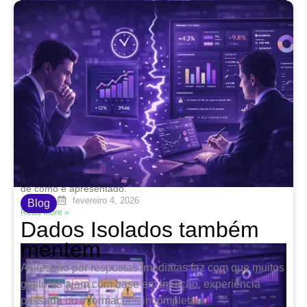
Dados sem contexto também mentem
fevereiro 4, 2026
Nenhum comentário
número isolado pode parecer ótimo ou péssimo dependendo
de como é apresentado.
fevereiro 4, 2026
Blog
Read More »
Dados Isolados também
mentem
A pressão por respostas imediatas faz com que muitos
gestores ajam com base em intuição, experiência
passada ou informações incompletas.