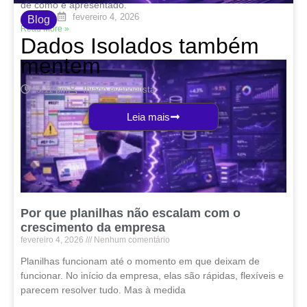
de como é apresentado.
fevereiro 4, 2026
Blog
Read More »
Dados Isolados também
mentem
3:11 pm
thiago.evangelista
Leia mais
Por que planilhas não escalam com o
crescimento da empresa
fevereiro 4, 2026
Nenhum comentário
Planilhas funcionam até o momento em que deixam de
funcionar. No início da empresa, elas são rápidas, flexíveis e
parecem resolver tudo. Mas à medida