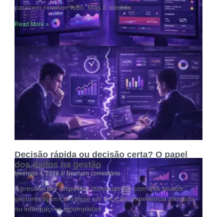
parecem resolver tudo. Mas à medida
Read More »
BI não é dashboard bonito é tomada de
decisão
fevereiro 4, 2026
Nenhum comentário
Dashboards cheios de cores, gráficos animados e efeitos
visuais impressionam à primeira vista.
Read More »
Decisão rápida ou decisão certa? O papel
dos dados na gestão
fevereiro 4, 2026
Nenhum comentário
A pressão por respostas imediatas faz com que muitos
gestores ajam com base em intuição, experiência passada
ou informações incompletas.