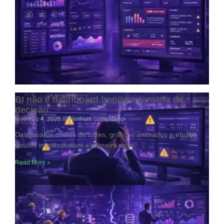
O abismo entre o chão de fábrica e a
diretoria
fevereiro 4, 2026
Nenhum comentário
Esse distanciamento acontece quando a informação que sai
da operação não chega à gestão de forma estruturada
Read More »
BI não é dashboard bonito é tomada de
decisão
fevereiro 4, 2026
Nenhum comentário
Dashboards cheios de cores, gráficos animados e efeitos
visuais impressionam à primeira vista.
Read More »
Indicadores que ninguém confia: o maior
inimigo da gestão moderna
fevereiro 4, 2026
Nenhum comentário