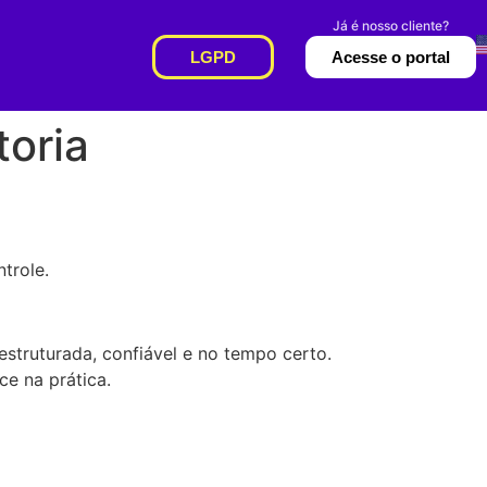
LGPD
Acesse o portal
toria
trole.
struturada, confiável e no tempo certo.
e na prática.