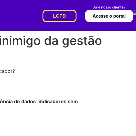
LGPD
Acesse o portal
inimigo da gestão
icador?
gência de dados
:
indicadores sem